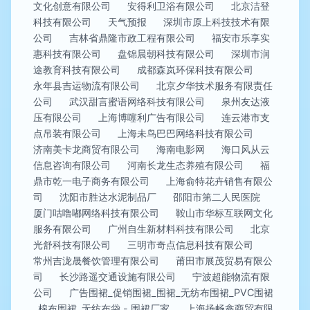
文化创意有限公司
安得利卫浴有限公司
北京洁登
科技有限公司
天气预报
深圳市原上科技技术有限
公司
吉林省鼎隆市政工程有限公司
福安市乐享实
惠科技有限公司
盘锦晨朝科技有限公司
深圳市润
途教育科技有限公司
成都森岚环保科技有限公司
永年县吉运物流有限公司
北京夕华技术服务有限责任
公司
武汉甜言蜜语网络科技有限公司
泉州友达液
压有限公司
上海博噻利广告有限公司
连云港市支
点吊装有限公司
上海未鸟巴巴网络科技有限公司
济南美卡龙商贸有限公司
海南电影网
海口风从云
信息咨询有限公司
河南长龙生态养殖有限公司
福
鼎市乾一电子商务有限公司
上海俞特花卉销售有限公
司
沈阳市胜达水泥制品厂
邵阳市第二人民医院
厦门咕噜嘟网络科技有限公司
鞍山市华标互联网文化
服务有限公司
广州自生新材料科技有限公司
北京
光舒科技有限公司
三明市奇点信息科技有限公司
常州吉泷晟餐饮管理有限公司
莆田市展茂贸易有限公
司
长沙路遥交通设施有限公司
宁波超能物流有限
公司
广告围裙_促销围裙_围裙_无纺布围裙_PVC围裙
_棉布围裙_无纺布袋 - 围裙厂家
上海扬畅鑫商贸有限