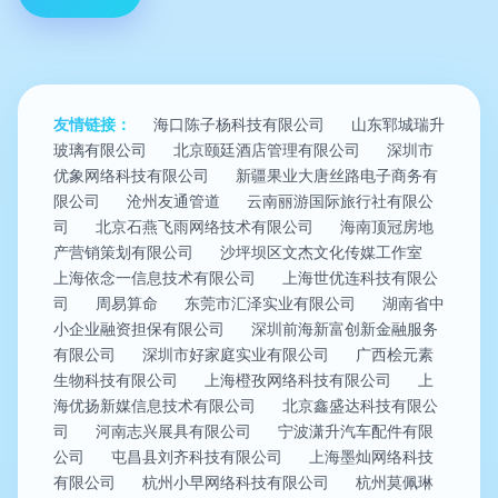
友情链接：
海口陈子杨科技有限公司
山东郓城瑞升
玻璃有限公司
北京颐廷酒店管理有限公司
深圳市
优象网络科技有限公司
新疆果业大唐丝路电子商务有
限公司
沧州友通管道
云南丽游国际旅行社有限公
司
北京石燕飞雨网络技术有限公司
海南顶冠房地
产营销策划有限公司
沙坪坝区文杰文化传媒工作室
上海依念一信息技术有限公司
上海世优连科技有限公
司
周易算命
东莞市汇泽实业有限公司
湖南省中
小企业融资担保有限公司
深圳前海新富创新金融服务
有限公司
深圳市好家庭实业有限公司
广西桧元素
生物科技有限公司
上海橙孜网络科技有限公司
上
海优扬新媒信息技术有限公司
北京鑫盛达科技有限公
司
河南志兴展具有限公司
宁波潇升汽车配件有限
公司
屯昌县刘齐科技有限公司
上海墨灿网络科技
有限公司
杭州小早网络科技有限公司
杭州莫佩琳